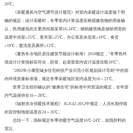
20℃。
《采暖通风与空气调节设计规范》对室内采暖设计温度做了明
确的规定：设计采暖时，冬季室内计算温度应根据建筑物的用途确
认，民用建筑的主要房间易采用16-24℃；辅助建筑物及辅助用室的
温度中浴室≥25℃，更衣室≥25℃，办公室及休息室≥18℃，食堂
≥18℃，盥洗室及厕所≥12℃。
《夏热冬冷地区居住建筑节能设计标准》2010规定，“冬季热环
境设计计算指标应符合，卧室、起居室室内设计温度应取18℃”。
“2002年小康型城乡住宅科技产业示范小区规划设计导则”中的室
内环境质量标准项，规定冬季采暖地区室内温度为16～21℃。
世界卫生组织确认的“健康住宅”的标准中对室温的规定，全年室
内气温保持在16～28℃。
《辐射供冷供暖技术规程》 JGJ142-2012中规定：人员长期停留
的宜控制地面温度在24～26℃。
总结一下，国标规定冬季供暖空气温度16℃-24℃，如我所料的
宽泛。