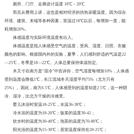
厕所、门厅、走廊设计温度 18℃－20℃
而且从费用上讲，这也是相对经济的供热采暖温度。因为综合
环境、建筑、末端等各种因素，室温过18℃以后，每增加一度，能
耗增加20%。
体感温度与实际环境温度有出入。
体感温度是指人体感受空气的温度，受风、湿度、日照、衣服
颜色的影响。根据国内外的实验，夏季，人们感到舒适的气温是22
—25℃，冬季是18—22℃。人体总要保持体温恒定。
木又寸在南方是“湿冷”中告诉你，空气湿度每增加10%，人体感
受到温度会降低1℃，长江流域冬天湿度平均75%（北方只有
25%）。因此，南方6.5℃，人体感受到的温度却是2.5℃，这一种阴
冷、湿冷，比北方干燥的冷难受。
婴儿沐浴时室温18-25℃，水温36-38℃；
冷水浴的温度为18-20℃；饭菜的温度30-42；
饮水时的温度为30-40℃；泡茶的温度为70-80℃；
阳光浴的温度为15-30℃；居室温度保持在20-25℃；